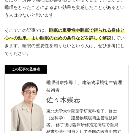
睡眠をとったことによるよい効果を実感したことがあるとい
う人は少ないと思います。
そこでこの記事では、
睡眠の重要性や睡眠で得られる身体と
心への効果、よい睡眠のための条件などを詳しく解説
してい
きます。睡眠の重要性を知りたいという人は、ぜひ参考にし
てください。
この記事の監修者
睡眠健康指導士、建築物環境衛生管理
技術者
佐々木崇志
東北大学大学院薬学研究科修了。修士
（薬科学）、建築物環境衛生管理技術
者。 修了後は臨床研修指定病院で医局
秘書や学生担当として全国の医療を志す