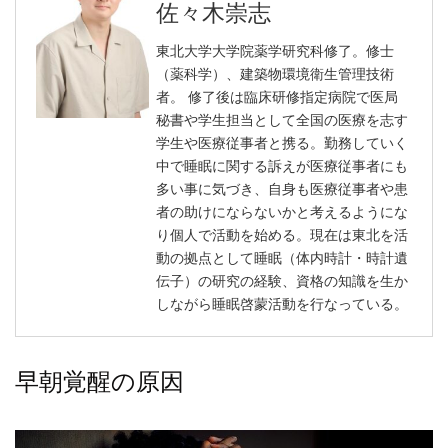
佐々木崇志
東北大学大学院薬学研究科修了。修士
（薬科学）、建築物環境衛生管理技術
者。 修了後は臨床研修指定病院で医局
秘書や学生担当として全国の医療を志す
学生や医療従事者と携る。勤務していく
中で睡眠に関する訴えが医療従事者にも
多い事に気づき、自身も医療従事者や患
者の助けにならないかと考えるようにな
り個人で活動を始める。現在は東北を活
動の拠点として睡眠（体内時計・時計遺
伝子）の研究の経験、資格の知識を生か
しながら睡眠啓蒙活動を行なっている。
早朝覚醒の原因