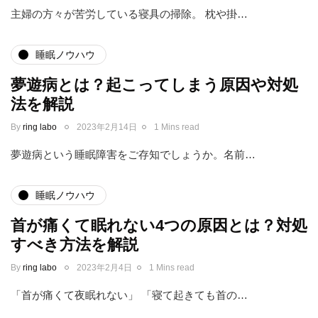
主婦の方々が苦労している寝具の掃除。 枕や掛…
睡眠ノウハウ
夢遊病とは？起こってしまう原因や対処
法を解説
By
ring labo
2023年2月14日
1 Mins read
夢遊病という睡眠障害をご存知でしょうか。名前…
睡眠ノウハウ
首が痛くて眠れない4つの原因とは？対処
すべき方法を解説
By
ring labo
2023年2月4日
1 Mins read
「首が痛くて夜眠れない」 「寝て起きても首の…