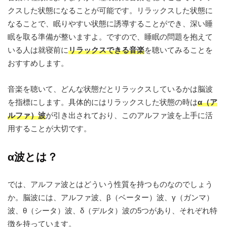
クスした状態になることが可能です。リラックスした状態に
なることで、眠りやすい状態に誘導することができ、深い睡
眠を取る準備が整いますよ。ですので、睡眠の問題を抱えて
いる人は就寝前に
リラックスできる音楽
を聴いてみることを
おすすめします。
音楽を聴いて、どんな状態だとリラックスしているかは脳波
を指標にします。具体的にはリラックスした状態の時は
α（ア
ルファ）波
が引き出されており、このアルファ波を上手に活
用することが大切です。
α
波とは？
では、アルファ波とはどういう性質を持つものなのでしょう
か。脳波には、アルファ波、β（ベーター）波、γ（ガンマ）
波、θ（シータ）波、δ（デルタ）波の5つがあり、それぞれ特
徴を持っています。