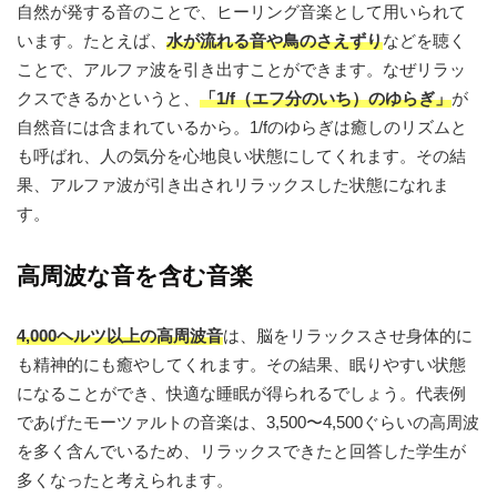
自然が発する音のことで、ヒーリング音楽として用いられて
います。たとえば、
水が流れる音や鳥のさえずり
などを聴く
ことで、アルファ波を引き出すことができます。なぜリラッ
クスできるかというと、
「1/f（エフ分のいち）のゆらぎ」
が
自然音には含まれているから。1/fのゆらぎは癒しのリズムと
も呼ばれ、人の気分を心地良い状態にしてくれます。その結
果、アルファ波が引き出されリラックスした状態になれま
す。
高周波な音を含む音楽
4,000ヘルツ以上の高周波音
は、脳をリラックスさせ身体的に
も精神的にも癒やしてくれます。その結果、眠りやすい状態
になることができ、快適な睡眠が得られるでしょう。代表例
であげたモーツァルトの音楽は、3,500〜4,500ぐらいの高周波
を多く含んでいるため、リラックスできたと回答した学生が
多くなったと考えられます。