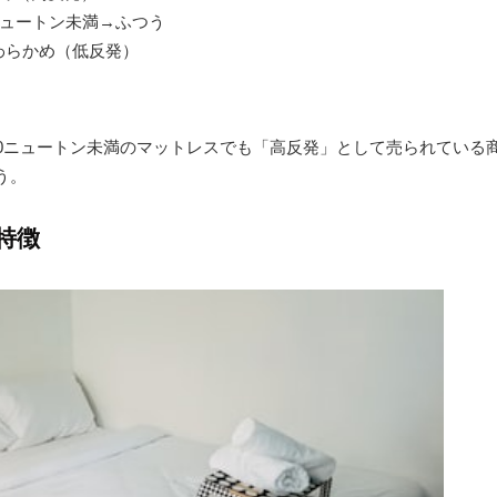
0ニュートン未満→ふつう
わらかめ（低反発）
。
10ニュートン未満のマットレスでも「高反発」として売られている
う。
特徴