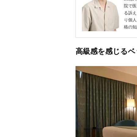
院で医
る訴え
り個人
格の知
高級感を感じるベ