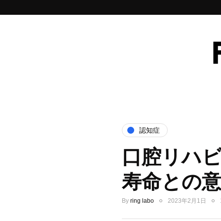
認知症
口腔リハ
寿命との
By
ring labo
2023年2月1日