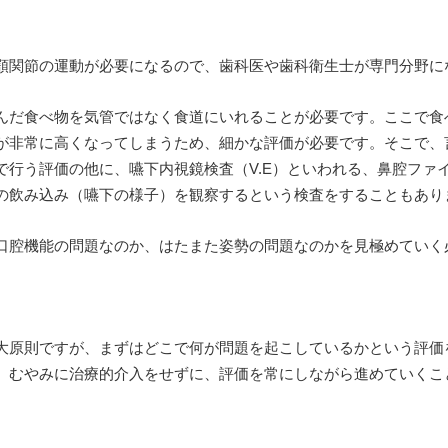
顎関節の運動が必要になるので、歯科医や歯科衛生士が専門分野に
んだ食べ物を気管ではなく食道にいれることが必要です。ここで食
が非常に高くなってしまうため、細かな評価が必要です。そこで、
で行う評価の他に、嚥下内視鏡検査（V.E）といわれる、鼻腔ファ
の飲み込み（嚥下の様子）を観察するという検査をすることもあり
口腔機能の問題なのか、はたまた姿勢の問題なのかを見極めていく
大原則ですが、まずはどこで何が問題を起こしているかという評価
。むやみに治療的介入をせずに、評価を常にしながら進めていくこ