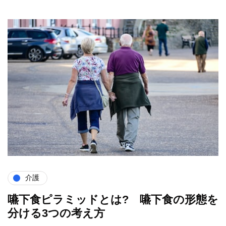
介護
嚥下食ピラミッドとは? 嚥下食の形態を
分ける3つの考え方