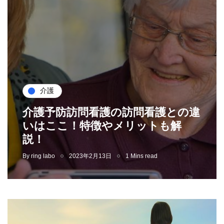
介護
介護予防訪問看護の訪問看護との違
いはここ！特徴やメリットも解
説！
By
ring labo
2023年2月13日
1 Mins read